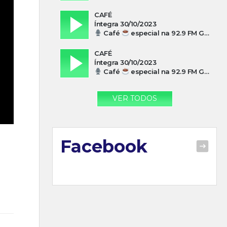
CAFÉ
Íntegra 30/10/2023
Café
especial na 92.9 FM Guarujá com Silvio Machado
CAFÉ
Íntegra 30/10/2023
Café
especial na 92.9 FM Guarujá com Paulo Cesar Leandres
VER TODOS
Facebook