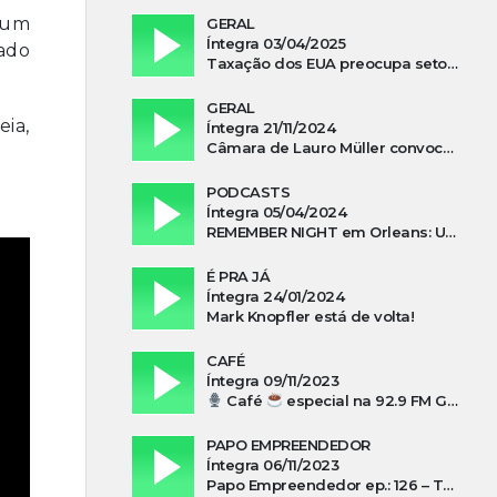
bum
GERAL
Íntegra 03/04/2025
rado
Taxação dos EUA preocupa setor madeireiro de SC
GERAL
eia,
Íntegra 21/11/2024
Câmara de Lauro Müller convoca prefeita para esclarecer falta d’água no Guatá
PODCASTS
Íntegra 05/04/2024
REMEMBER NIGHT em Orleans: Uma noite de tributo ao ABBA e aos anos 80
É PRA JÁ
Íntegra 24/01/2024
Mark Knopfler está de volta!
CAFÉ
Íntegra 09/11/2023
Café
especial na 92.9 FM Guarujá com Kuki Savi Mondo
PAPO EMPREENDEDOR
Íntegra 06/11/2023
Papo Empreendedor ep.: 126 – Thayni Librelato Sérgio Rodrigues Alves, Isadora Arns, Lilian Guthron Koslowski e Edio Kunhasky Junior sobre “O poder do associativismo na promoção de oportunidades”