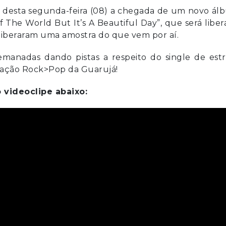
e desta segunda-feira (08) a chegada de um novo ál
 The World But It’s A Beautiful Day”, que será libe
liberaram uma amostra do que vem por aí.
emanadas dando pistas a respeito do single de estr
amação Rock>Pop da Guarujá!
 videoclipe abaixo: