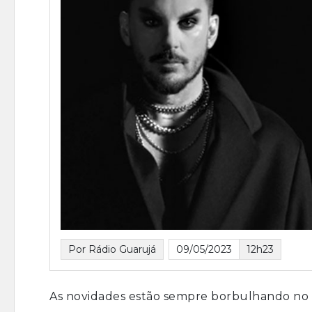
Por Rádio Guarujá
09/05/2023
12h23
As novidades estão sempre borbulhando no s