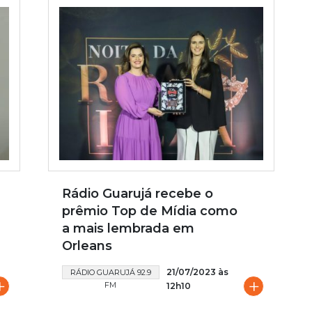
Rádio Guarujá recebe o
prêmio Top de Mídia como
a mais lembrada em
Orleans
21/07/2023 às
RÁDIO GUARUJÁ 92.9
+
+
FM
12h10