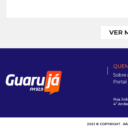
VER 
QUEM
Sobre 
Portal
Rua João
4º Andar
2021 © COPYRIGHT . R