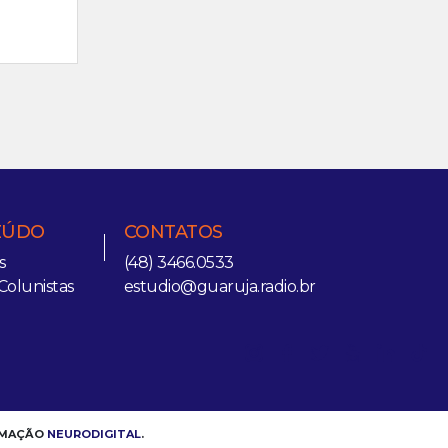
EÚDO
CONTATOS
s
(48) 3466.0533
Colunistas
estudio@guaruja.radio.br
RAMAÇÃO
NEURODIGITAL
.