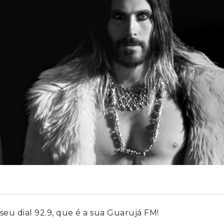
eu dial 92.9, que é a sua Guarujá FM!