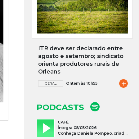
ITR deve ser declarado entre
agosto e setembro; sindicato
orienta produtores rurais de
Orleans
+
Ontem às 10h55
GERAL
PODCASTS
CAFÉ
Íntegra 05/03/2026
Conheça Daniela Pompeo, criadora do podcast “Vivi e Aprendi”, que estreia neste sábado