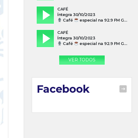
CAFÉ
Íntegra 30/10/2023
Café
especial na 92.9 FM Guarujá com Silvio Machado
CAFÉ
Íntegra 30/10/2023
Café
especial na 92.9 FM Guarujá com Paulo Cesar Leandres
VER TODOS
Facebook