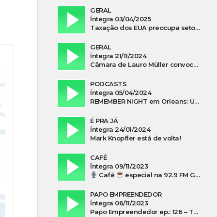
GERAL
Íntegra 03/04/2025
Taxação dos EUA preocupa setor madeireiro de SC
GERAL
Íntegra 21/11/2024
Câmara de Lauro Müller convoca prefeita para esclarecer falta d’água no Guatá
PODCASTS
Íntegra 05/04/2024
REMEMBER NIGHT em Orleans: Uma noite de tributo ao ABBA e aos anos 80
É PRA JÁ
Íntegra 24/01/2024
Mark Knopfler está de volta!
CAFÉ
Íntegra 09/11/2023
Café
especial na 92.9 FM Guarujá com Kuki Savi Mondo
PAPO EMPREENDEDOR
Íntegra 06/11/2023
Papo Empreendedor ep.: 126 – Thayni Librelato Sérgio Rodrigues Alves, Isadora Arns, Lilian Guthron Koslowski e Edio Kunhasky Junior sobre “O poder do associativismo na promoção de oportunidades”