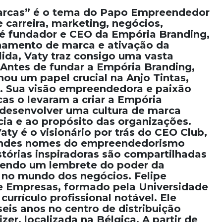
 marcas” é o tema do Papo Empreendedor
carreira, marketing, negócios,
 é fundador e CEO da Empória Branding,
namento de marca e ativação da
ida, Vaty traz consigo uma vasta
 Antes de fundar a Empória Branding,
u um papel crucial na Anjo Tintas,
. Sua visão empreendedora e paixão
as o levaram a criar a Empória
desenvolver uma cultura de marca
a e ao propósito das organizações.
aty é o visionário por trás do CEO Club,
andes nomes do empreendedorismo
stórias inspiradoras são compartilhadas
 Sendo um lembrete do poder da
 no mundo dos negócios. Felipe
e Empresas, formado pela Universidade
urrículo profissional notável. Ele
eis anos no centro de distribuição
er, localizada na Bélgica. A partir de