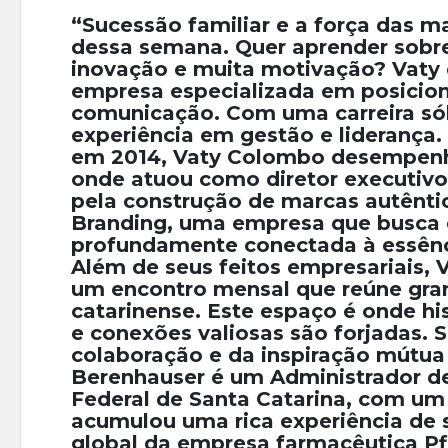
“Sucessão familiar e a força das
dessa semana. Quer aprender sobre 
inovação e muita motivação? Vaty
empresa especializada em posicio
comunicação. Com uma carreira sól
experiência em gestão e liderança.
em 2014, Vaty Colombo desempenho
onde atuou como diretor executivo
pela construção de marcas autêntic
Branding, uma empresa que busca 
profundamente conectada à essênci
Além de seus feitos empresariais, V
um encontro mensal que reúne gr
catarinense. Este espaço é onde hi
e conexões valiosas são forjadas.
colaboração e da inspiração mútua
Berenhauser é um Administrador d
Federal de Santa Catarina, com um c
acumulou uma rica experiência de s
global da empresa farmacêutica Pfiz