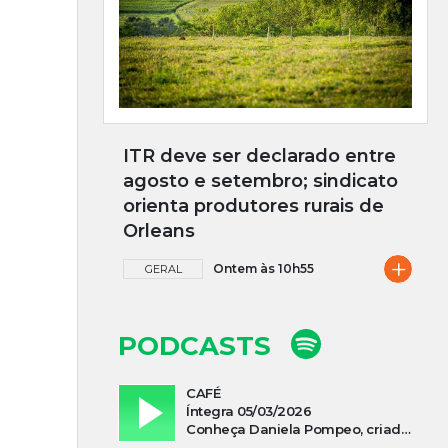
ITR deve ser declarado entre
agosto e setembro; sindicato
orienta produtores rurais de
Orleans
+
Ontem às 10h55
GERAL
PODCASTS
CAFÉ
Íntegra 05/03/2026
Conheça Daniela Pompeo, criadora do podcast “Vivi e Aprendi”, que estreia neste sábado