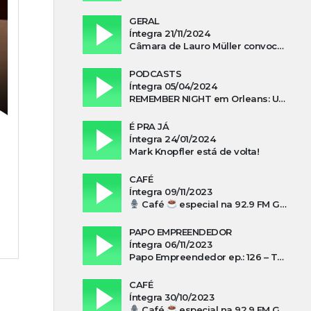
GERAL
Íntegra 21/11/2024
Câmara de Lauro Müller convoca prefeita para esclarecer falta d’água no Guatá
PODCASTS
Íntegra 05/04/2024
REMEMBER NIGHT em Orleans: Uma noite de tributo ao ABBA e aos anos 80
É PRA JÁ
Íntegra 24/01/2024
Mark Knopfler está de volta!
CAFÉ
Íntegra 09/11/2023
Café
especial na 92.9 FM Guarujá com Kuki Savi Mondo
PAPO EMPREENDEDOR
Íntegra 06/11/2023
Papo Empreendedor ep.: 126 – Thayni Librelato Sérgio Rodrigues Alves, Isadora Arns, Lilian Guthron Koslowski e Edio Kunhasky Junior sobre “O poder do associativismo na promoção de oportunidades”
CAFÉ
Íntegra 30/10/2023
Café
especial na 92.9 FM Guarujá com Silvio Machado