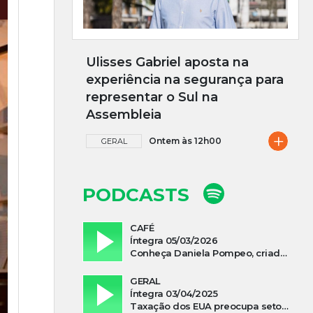
Ulisses Gabriel aposta na
experiência na segurança para
representar o Sul na
Assembleia
+
Ontem às 12h00
GERAL
PODCASTS
CAFÉ
Íntegra 05/03/2026
Conheça Daniela Pompeo, criadora do podcast “Vivi e Aprendi”, que estreia neste sábado
GERAL
Íntegra 03/04/2025
Taxação dos EUA preocupa setor madeireiro de SC