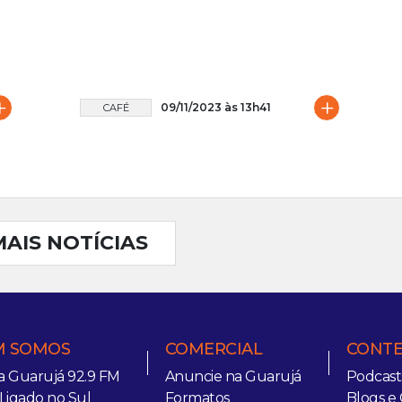
+
+
09/11/2023 às 13h41
CAFÉ
MAIS NOTÍCIAS
 SOMOS
COMERCIAL
CONT
a Guarujá 92.9 FM
Anuncie na Guarujá
Podcast
 Ligado no Sul
Formatos
Blogs e 