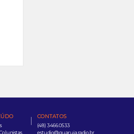
EÚDO
CONTATOS
s
(48) 3466.0533
Colunistas
estudio@guaruja.radio.br