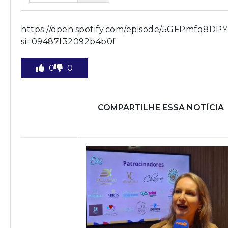
https://open.spotify.com/episode/5GFPmfq8
si=09487f32092b4b0f
0
0
COMPARTILHE ESSA NOTÍCIA