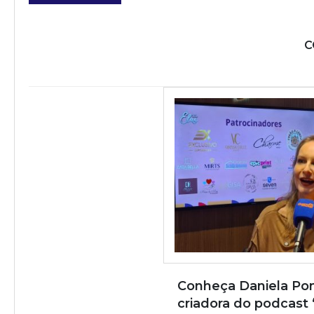
C
Conheça Daniela Po
criadora do podcast “