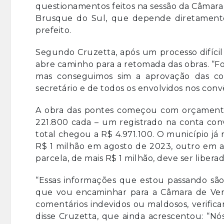
questionamentos feitos na sessão da Câmar
Brusque do Sul, que depende diretamente
prefeito.
Segundo Cruzetta, após um processo difícil
abre caminho para a retomada das obras. “Foi
mas conseguimos sim a aprovação das cont
secretário e de todos os envolvidos nos convê
A obra das pontes começou com orçamento i
221.800 cada – um registrado na conta conv
total chegou a R$ 4.971.100. O município já
R$ 1 milhão em agosto de 2023, outro em ab
parcela, de mais R$ 1 milhão, deve ser liber
“Essas informações que estou passando são 
que vou encaminhar para a Câmara de Vere
comentários indevidos ou maldosos, verifica
disse Cruzetta, que ainda acrescentou: “N