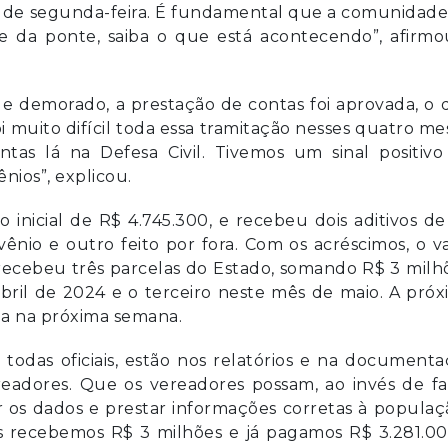
a de segunda-feira. É fundamental que a comunidade
 da ponte, saiba o que está acontecendo”, afirmo
 e demorado, a prestação de contas foi aprovada, o
 muito difícil toda essa tramitação nesses quatro me
as lá na Defesa Civil. Tivemos um sinal positivo
nios”, explicou.
nicial de R$ 4.745.300, e recebeu dois aditivos de
ênio e outro feito por fora. Com os acréscimos, o v
 recebeu três parcelas do Estado, somando R$ 3 milh
ril de 2024 e o terceiro neste mês de maio. A pró
ada na próxima semana.
todas oficiais, estão nos relatórios e na document
adores. Que os vereadores possam, ao invés de fa
r os dados e prestar informações corretas à populaç
ós recebemos R$ 3 milhões e já pagamos R$ 3.281.00