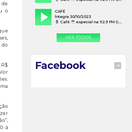
 de
u o
CAFÉ
Íntegra 30/10/2023
Café
especial na 92.9 FM Guarujá com Paulo Cesar Leandres
 que
VER TODOS
ses,
 do
Facebook
 R$
alor
ões:
xima
ação
zer
ão”,
0 à