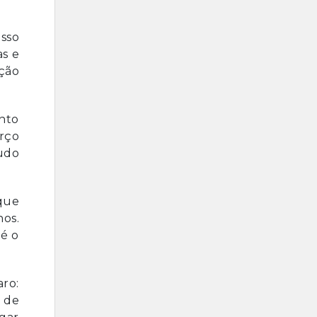
Isso
as e
ção
nto
arço
Tudo
que
hos.
 é o
ro:
 de