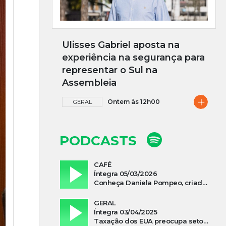
Ulisses Gabriel aposta na
experiência na segurança para
representar o Sul na
Assembleia
+
Ontem às 12h00
GERAL
PODCASTS
CAFÉ
Íntegra 05/03/2026
Conheça Daniela Pompeo, criadora do podcast “Vivi e Aprendi”, que estreia neste sábado
GERAL
Íntegra 03/04/2025
Taxação dos EUA preocupa setor madeireiro de SC