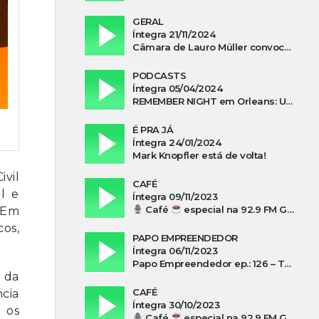
GERAL
Íntegra 21/11/2024
Câmara de Lauro Müller convoca prefeita para esclarecer falta d’água no Guatá
PODCASTS
Íntegra 05/04/2024
REMEMBER NIGHT em Orleans: Uma noite de tributo ao ABBA e aos anos 80
É PRA JÁ
Íntegra 24/01/2024
Mark Knopfler está de volta!
vil
CAFÉ
l e
Íntegra 09/11/2023
Café
especial na 92.9 FM Guarujá com Kuki Savi Mondo
 Em
cos,
PAPO EMPREENDEDOR
Íntegra 06/11/2023
Papo Empreendedor ep.: 126 – Thayni Librelato Sérgio Rodrigues Alves, Isadora Arns, Lilian Guthron Koslowski e Edio Kunhasky Junior sobre “O poder do associativismo na promoção de oportunidades”
 da
CAFÉ
ncia
Íntegra 30/10/2023
 os
Café
especial na 92.9 FM Guarujá com Silvio Machado