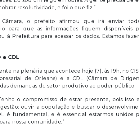
ezes. Eu sou um leigo em obras. A gente precisa del
rar resolutividade, e foi o que fiz.”
Câmara, o prefeito afirmou que irá enviar tod
io para que as informações fiquem disponíveis p
u à Prefeitura para acessar os dados. Estamos faz
O e CDL
te na plenária que acontece hoje (7), às 19h, no C
presarial de Orleans) e a CDL (Câmara de Dirigen
o das demandas do setor produtivo ao poder público.
 Tenho o compromisso de estar presente, pois isso 
estão: ouvir a população e buscar o desenvolvime
DL é fundamental, e é essencial estarmos unidos p
 para nossa comunidade.”