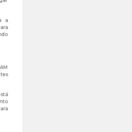
egar
a a
ara
endo
ISAM
tes
está
nto
ara