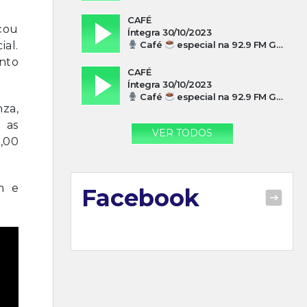
CAFÉ
çou
Íntegra 30/10/2023
Café
especial na 92.9 FM Guarujá com Silvio Machado
al.
ento
CAFÉ
Íntegra 30/10/2023
Café
especial na 92.9 FM Guarujá com Paulo Cesar Leandres
nza,
 as
VER TODOS
0,00
m e
Facebook