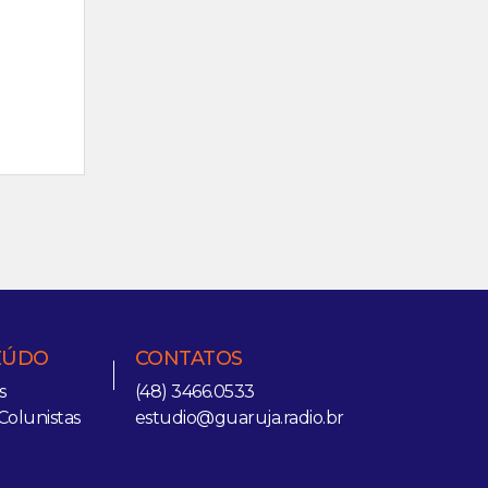
EÚDO
CONTATOS
s
(48) 3466.0533
Colunistas
estudio@guaruja.radio.br