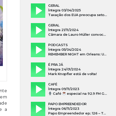
GERAL
Íntegra 03/04/2025
Taxação dos EUA preocupa setor madeireiro de SC
GERAL
Íntegra 21/11/2024
Câmara de Lauro Müller convoca prefeita para esclarecer falta d’água no Guatá
PODCASTS
Íntegra 05/04/2024
REMEMBER NIGHT em Orleans: Uma noite de tributo ao ABBA e aos anos 80
É PRA JÁ
Íntegra 24/01/2024
Mark Knopfler está de volta!
CAFÉ
Íntegra 09/11/2023
nte
Café
especial na 92.9 FM Guarujá com Kuki Savi Mondo
l em
dade
PAPO EMPREENDEDOR
Íntegra 06/11/2023
 e a
Papo Empreendedor ep.: 126 – Thayni Librelato Sérgio Rodrigues Alves, Isadora Arns, Lilian Guthron Koslowski e Edio Kunhasky Junior sobre “O poder do associativismo na promoção de oportunidades”