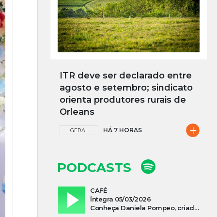
ITR deve ser declarado entre
agosto e setembro; sindicato
orienta produtores rurais de
Orleans
+
HÁ 7 HORAS
GERAL
PODCASTS
CAFÉ
Íntegra 05/03/2026
Conheça Daniela Pompeo, criadora do podcast “Vivi e Aprendi”, que estreia neste sábado