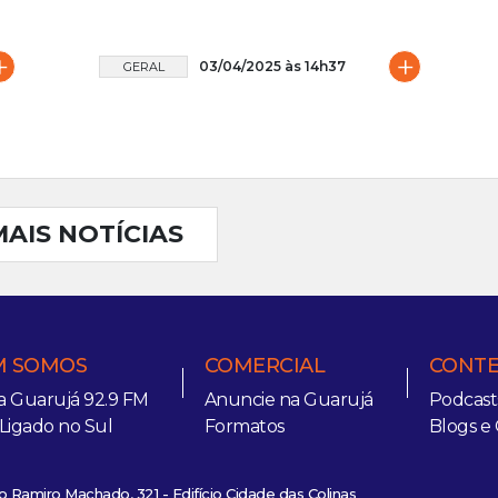
+
+
03/04/2025 às 14h37
GERAL
MAIS NOTÍCIAS
 SOMOS
COMERCIAL
CONT
a Guarujá 92.9 FM
Anuncie na Guarujá
Podcast
 Ligado no Sul
Formatos
Blogs e 
 Ramiro Machado, 321 - Edifício Cidade das Colinas