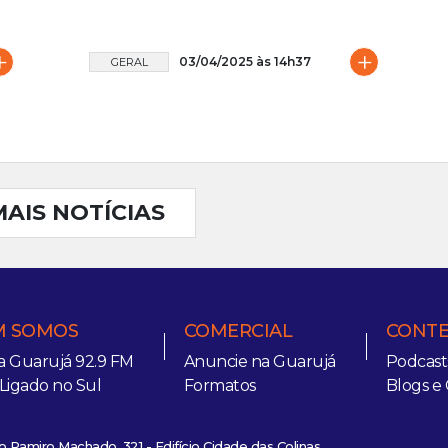
+
+
03/04/2025 às 14h37
GERAL
MAIS NOTÍCIAS
 SOMOS
COMERCIAL
CONT
a Guarujá 92.9 FM
Anuncie na Guarujá
Podcast
 Ligado no Sul
Formatos
Blogs e 
 Ramiro Machado, 321 - Edifício Cidade das Colinas