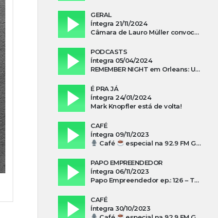
GERAL
Íntegra 21/11/2024
Câmara de Lauro Müller convoca prefeita para esclarecer falta d’água no Guatá
PODCASTS
Íntegra 05/04/2024
REMEMBER NIGHT em Orleans: Uma noite de tributo ao ABBA e aos anos 80
É PRA JÁ
Íntegra 24/01/2024
Mark Knopfler está de volta!
CAFÉ
Íntegra 09/11/2023
Café
especial na 92.9 FM Guarujá com Kuki Savi Mondo
PAPO EMPREENDEDOR
Íntegra 06/11/2023
Papo Empreendedor ep.: 126 – Thayni Librelato Sérgio Rodrigues Alves, Isadora Arns, Lilian Guthron Koslowski e Edio Kunhasky Junior sobre “O poder do associativismo na promoção de oportunidades”
CAFÉ
Íntegra 30/10/2023
Café
especial na 92.9 FM Guarujá com Silvio Machado