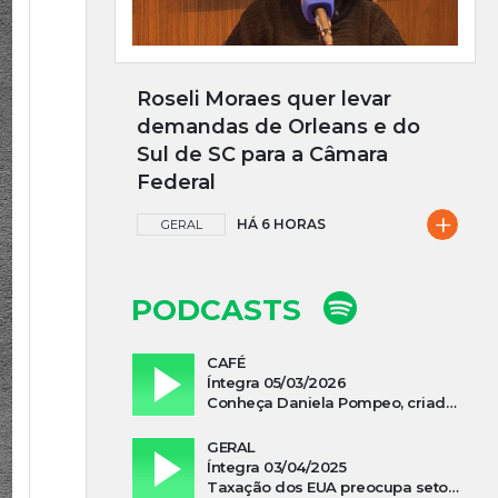
Roseli Moraes quer levar
demandas de Orleans e do
Sul de SC para a Câmara
Federal
+
HÁ 6 HORAS
GERAL
PODCASTS
CAFÉ
Íntegra 05/03/2026
Conheça Daniela Pompeo, criadora do podcast “Vivi e Aprendi”, que estreia neste sábado
GERAL
Íntegra 03/04/2025
Taxação dos EUA preocupa setor madeireiro de SC