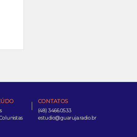
EÚDO
CONTATOS
s
(48) 3466.0533
Colunistas
estudio@guaruja.radio.br