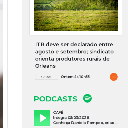
ITR deve ser declarado entre
agosto e setembro; sindicato
orienta produtores rurais de
Orleans
+
Ontem às 10h55
GERAL
PODCASTS
CAFÉ
Íntegra 05/03/2026
Conheça Daniela Pompeo, criadora do podcast “Vivi e Aprendi”, que estreia neste sábado