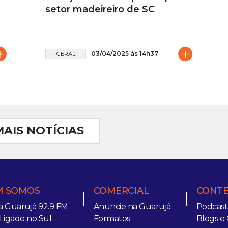
setor madeireiro de SC
+
+
03/04/2025 às 14h37
GERAL
MAIS NOTÍCIAS
 SOMOS
COMERCIAL
CONT
a Guarujá 92.9 FM
Anuncie na Guarujá
Podcast
 Ligado no Sul
Formatos
Blogs e 