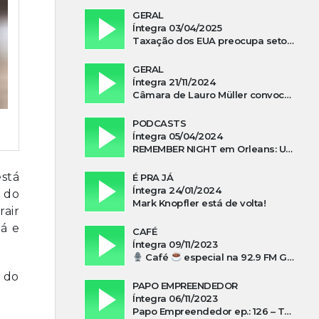
GERAL
Íntegra 03/04/2025
Taxação dos EUA preocupa setor madeireiro de SC
GERAL
Íntegra 21/11/2024
Câmara de Lauro Müller convoca prefeita para esclarecer falta d’água no Guatá
PODCASTS
Íntegra 05/04/2024
REMEMBER NIGHT em Orleans: Uma noite de tributo ao ABBA e aos anos 80
stá
É PRA JÁ
Íntegra 24/01/2024
 do
Mark Knopfler está de volta!
rair
ná e
CAFÉ
Íntegra 09/11/2023
Café
especial na 92.9 FM Guarujá com Kuki Savi Mondo
a do
PAPO EMPREENDEDOR
Íntegra 06/11/2023
Papo Empreendedor ep.: 126 – Thayni Librelato Sérgio Rodrigues Alves, Isadora Arns, Lilian Guthron Koslowski e Edio Kunhasky Junior sobre “O poder do associativismo na promoção de oportunidades”