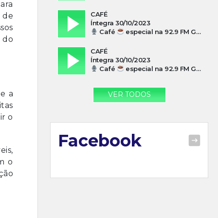
para
CAFÉ
 de
Íntegra 30/10/2023
ssos
Café
especial na 92.9 FM Guarujá com Silvio Machado
o do
CAFÉ
Íntegra 30/10/2023
Café
especial na 92.9 FM Guarujá com Paulo Cesar Leandres
 e a
VER TODOS
itas
ir o
Facebook
eis,
om o
ação