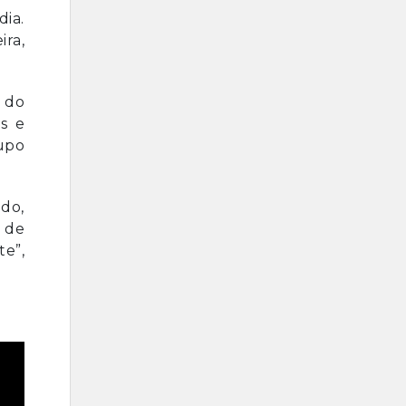
dia.
ira,
o do
as e
rupo
do,
 de
te”,