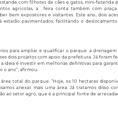
 estande com filhotes de cães e gatos, mini-fazenda 
entos agrícolas, a feira conta também com praça
er bem expositores e visitantes. Este ano, dois ace
á estarão pavimentados, facilitando o deslocament
ários para ampliar e qualificar o parque: a drenagem
s dois projetos com apoio da prefeitura. Já foram fe
 ideia é investir em melhorias definitivas para garant
o ano”, afirmou.
rea total do parque. “Hoje, os 10 hectares disponív
ecisamos anexar mais uma área. Já tratamos disso c
o ao setor agro, que é a principal fonte de arrecad