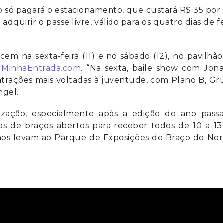
o só pagará o estacionamento, que custará R$ 35 por 
quirir o passe livre, válido para os quatro dias de fe
cem na sexta-feira (11) e no sábado (12), no pavilhã
e
MinhaEntrada.com
. “Na sexta, baile show com Jon
 atrações mais voltadas à juventude, com Plano B, G
ngel.
zação, especialmente após a edição do ano passa
s de braços abertos para receber todos de 10 a 13
hos levam ao Parque de Exposições de Braço do Nor