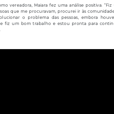
o vereadora, Maiara fez uma análise positiva. “Fiz
ssoas que me procuravam, procurei ir às comunidade
solucionar o problema das pessoas, embora houve
ue fiz um bom trabalho e estou pronta para contin
.