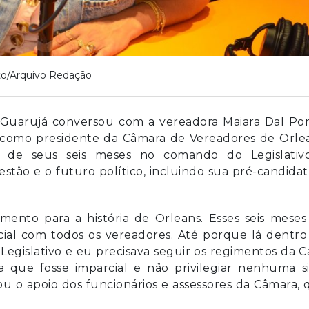
to/Arquivo Redação
a Guarujá conversou com a vereadora Maiara Dal Po
omo presidente da Câmara de Vereadores de Orlea
o de seus seis meses no comando do Legislativ
stão e o futuro político, incluindo sua pré-candida
mento para a história de Orleans. Esses seis mese
rcial com todos os vereadores. Até porque lá dentr
gislativo e eu precisava seguir os regimentos da C
a que fosse imparcial e não privilegiar nenhuma si
cou o apoio dos funcionários e assessores da Câmara,