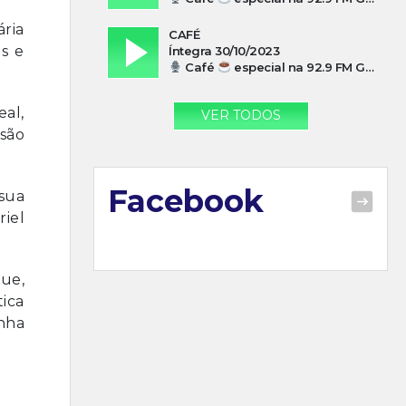
ária
CAFÉ
s e
Íntegra 30/10/2023
Café
especial na 92.9 FM Guarujá com Paulo Cesar Leandres
al,
VER TODOS
isão
Facebook
sua
riel
ue,
tica
nha