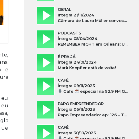
GERAL
Íntegra 21/11/2024
Câmara de Lauro Müller convoca prefeita para esclarecer falta d’água no Guatá
PODCASTS
Íntegra 05/04/2024
REMEMBER NIGHT em Orleans: Uma noite de tributo ao ABBA e aos anos 80
nte,
É PRA JÁ
ns.
Íntegra 24/01/2024
Mark Knopfler está de volta!
o e
tura
CAFÉ
Íntegra 09/11/2023
Café
especial na 92.9 FM Guarujá com Kuki Savi Mondo
s eu
PAPO EMPREENDEDOR
o eu
Íntegra 06/11/2023
asa,
Papo Empreendedor ep.: 126 – Thayni Librelato Sérgio Rodrigues Alves, Isadora Arns, Lilian Guthron Koslowski e Edio Kunhasky Junior sobre “O poder do associativismo na promoção de oportunidades”
gla
CAFÉ
 que
Íntegra 30/10/2023
Café
especial na 92.9 FM Guarujá com Silvio Machado