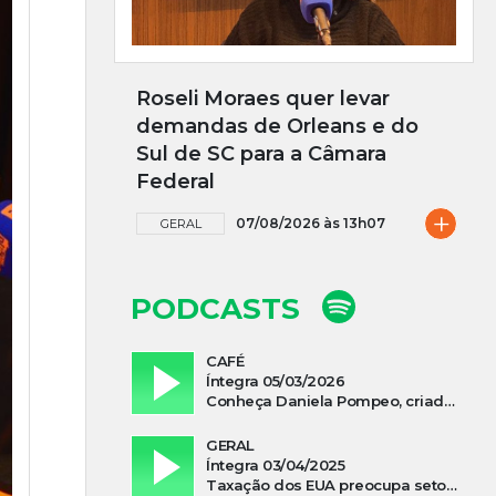
Roseli Moraes quer levar
demandas de Orleans e do
Sul de SC para a Câmara
Federal
+
07/08/2026 às 13h07
GERAL
PODCASTS
CAFÉ
Íntegra 05/03/2026
Conheça Daniela Pompeo, criadora do podcast “Vivi e Aprendi”, que estreia neste sábado
GERAL
Íntegra 03/04/2025
Taxação dos EUA preocupa setor madeireiro de SC