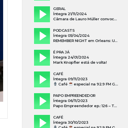
GERAL
Íntegra 21/11/2024
Câmara de Lauro Müller convoca prefeita para esclarecer falta d’água no Guatá
PODCASTS
Íntegra 05/04/2024
REMEMBER NIGHT em Orleans: Uma noite de tributo ao ABBA e aos anos 80
É PRA JÁ
Íntegra 24/01/2024
Mark Knopfler está de volta!
CAFÉ
Íntegra 09/11/2023
Café
especial na 92.9 FM Guarujá com Kuki Savi Mondo
PAPO EMPREENDEDOR
Íntegra 06/11/2023
Papo Empreendedor ep.: 126 – Thayni Librelato Sérgio Rodrigues Alves, Isadora Arns, Lilian Guthron Koslowski e Edio Kunhasky Junior sobre “O poder do associativismo na promoção de oportunidades”
CAFÉ
Íntegra 30/10/2023
Café
especial na 92.9 FM Guarujá com Silvio Machado