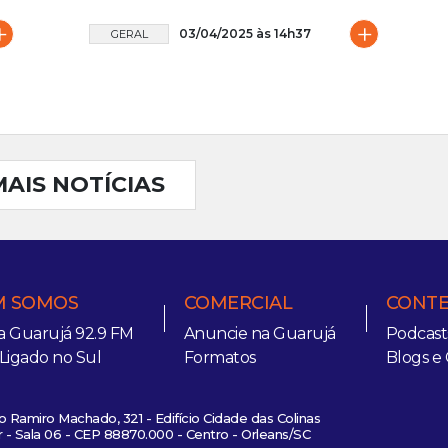
+
+
03/04/2025 às 14h37
GERAL
MAIS NOTÍCIAS
 SOMOS
COMERCIAL
CONT
a Guarujá 92.9 FM
Anuncie na Guarujá
Podcast
 Ligado no Sul
Formatos
Blogs e 
 Ramiro Machado, 321 - Edifício Cidade das Colinas
 - Sala 06 - CEP 88870.000 - Centro - Orleans/SC