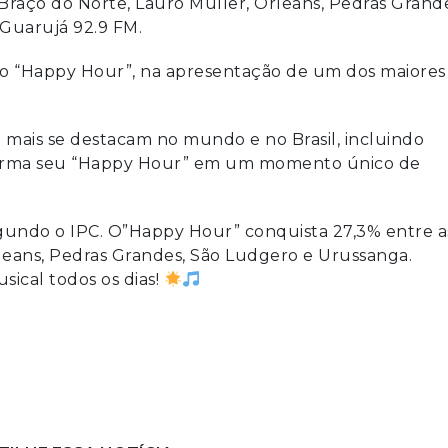
 Braço do Norte, Lauro Muller, Orleans, Pedras Grande
Guarujá 92.9 FM.
 o “Happy Hour”, na apresentação de um dos maiores
mais se destacam no mundo e no Brasil, incluindo
sforma seu “Happy Hour” em um momento único de
egundo o IPC. O”Happy Hour” conquista 27,3% entre a
leans, Pedras Grandes, São Ludgero e Urussanga.
sical todos os dias!