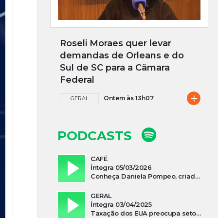
Roseli Moraes quer levar
demandas de Orleans e do
Sul de SC para a Câmara
Federal
+
Ontem às 13h07
GERAL
PODCASTS
CAFÉ
Íntegra 05/03/2026
Conheça Daniela Pompeo, criadora do podcast “Vivi e Aprendi”, que estreia neste sábado
GERAL
Íntegra 03/04/2025
Taxação dos EUA preocupa setor madeireiro de SC