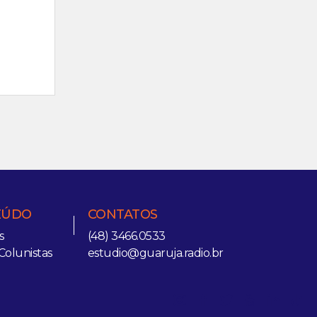
EÚDO
CONTATOS
s
(48) 3466.0533
Colunistas
estudio@guaruja.radio.br