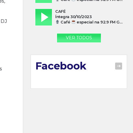
s,
CAFÉ
Íntegra 30/10/2023
 DJ
Café
especial na 92.9 FM Guarujá com Paulo Cesar Leandres
VER TODOS
Facebook
s