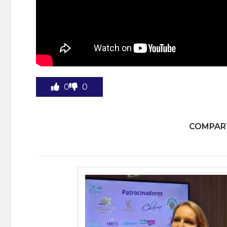
0
0
COMPART