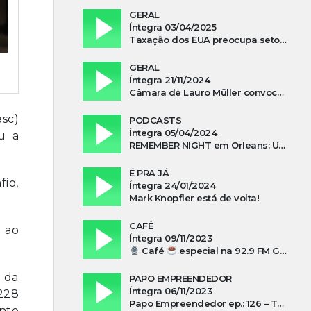
GERAL
Íntegra 03/04/2025
Taxação dos EUA preocupa setor madeireiro de SC
GERAL
Íntegra 21/11/2024
Câmara de Lauro Müller convoca prefeita para esclarecer falta d’água no Guatá
sc)
PODCASTS
Íntegra 05/04/2024
u a
REMEMBER NIGHT em Orleans: Uma noite de tributo ao ABBA e aos anos 80
É PRA JÁ
fio,
Íntegra 24/01/2024
Mark Knopfler está de volta!
CAFÉ
 ao
Íntegra 09/11/2023
Café
especial na 92.9 FM Guarujá com Kuki Savi Mondo
o da
PAPO EMPREENDEDOR
Íntegra 06/11/2023
228
Papo Empreendedor ep.: 126 – Thayni Librelato Sérgio Rodrigues Alves, Isadora Arns, Lilian Guthron Koslowski e Edio Kunhasky Junior sobre “O poder do associativismo na promoção de oportunidades”
ente