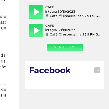
CAFÉ
Íntegra 30/10/2023
Café
especial na 92.9 FM Guarujá com Silvio Machado
s e
esso
CAFÉ
que
Íntegra 30/10/2023
Café
especial na 92.9 FM Guarujá com Paulo Cesar Leandres
VER TODOS
da.
ria,
não
Facebook
sc.
 de
ara