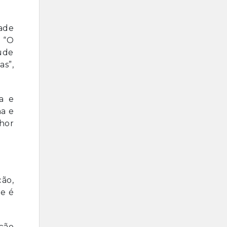
dade
 “O
ude
as”,
a e
na e
hor
ão,
ne é
ção