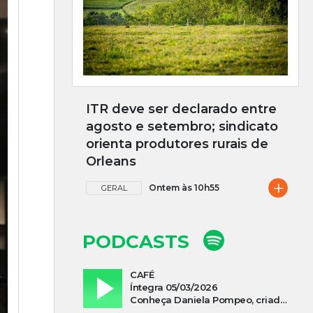
ITR deve ser declarado entre
agosto e setembro; sindicato
orienta produtores rurais de
Orleans
+
Ontem às 10h55
GERAL
PODCASTS
CAFÉ
Íntegra 05/03/2026
Conheça Daniela Pompeo, criadora do podcast “Vivi e Aprendi”, que estreia neste sábado