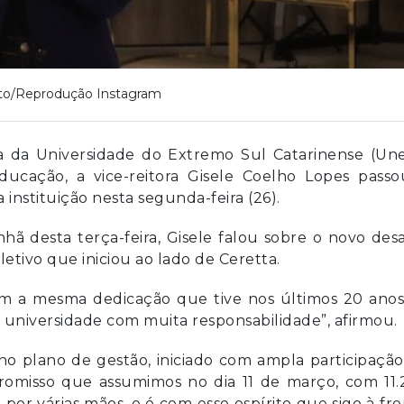
to/Reprodução Instagram
a da Universidade do Extremo Sul Catarinense (Une
ducação, a vice-reitora Gisele Coelho Lopes passo
 instituição nesta segunda-feira (26).
ã desta terça-feira, Gisele falou sobre o novo desa
tivo que iniciou ao lado de Ceretta.
m a mesma dedicação que tive nos últimos 20 anos
a universidade com muita responsabilidade”, afirmou.
no plano de gestão, iniciado com ampla participaçã
omisso que assumimos no dia 11 de março, com 11.
por várias mãos, e é com esse espírito que sigo à fr