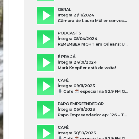
GERAL
Íntegra 21/11/2024
Câmara de Lauro Müller convoca prefeita para esclarecer falta d’água no Guatá
PODCASTS
Íntegra 05/04/2024
REMEMBER NIGHT em Orleans: Uma noite de tributo ao ABBA e aos anos 80
É PRA JÁ
Íntegra 24/01/2024
Mark Knopfler está de volta!
CAFÉ
Íntegra 09/11/2023
Café
especial na 92.9 FM Guarujá com Kuki Savi Mondo
PAPO EMPREENDEDOR
Íntegra 06/11/2023
Papo Empreendedor ep.: 126 – Thayni Librelato Sérgio Rodrigues Alves, Isadora Arns, Lilian Guthron Koslowski e Edio Kunhasky Junior sobre “O poder do associativismo na promoção de oportunidades”
CAFÉ
Íntegra 30/10/2023
Café
especial na 92.9 FM Guarujá com Silvio Machado