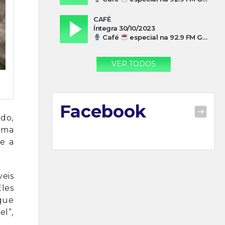
CAFÉ
Íntegra 30/10/2023
Café
especial na 92.9 FM Guarujá com Paulo Cesar Leandres
VER TODOS
Facebook
ado,
uma
 e a
veis
Eles
que
l”,