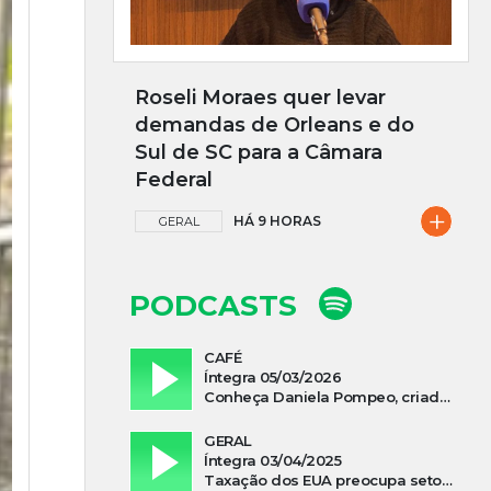
Roseli Moraes quer levar
demandas de Orleans e do
Sul de SC para a Câmara
Federal
+
HÁ 9 HORAS
GERAL
PODCASTS
CAFÉ
Íntegra 05/03/2026
Conheça Daniela Pompeo, criadora do podcast “Vivi e Aprendi”, que estreia neste sábado
GERAL
Íntegra 03/04/2025
Taxação dos EUA preocupa setor madeireiro de SC