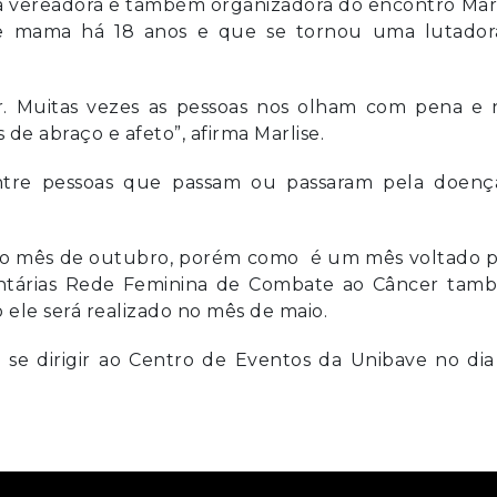
a vereadora e também organizadora do encontro Marl
e mama há 18 anos e que se tornou uma lutador
ir. Muitas vezes as pessoas nos olham com pena e 
e abraço e afeto”, afirma Marlise.
entre pessoas que passam ou passaram pela doenç
s no mês de outubro, porém como é um mês voltado p
luntárias Rede Feminina de Combate ao Câncer tam
o ele será realizado no mês de maio.
a se dirigir ao Centro de Eventos da Unibave no di