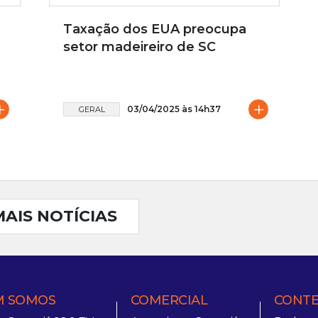
Taxação dos EUA preocupa
setor madeireiro de SC
+
+
03/04/2025 às 14h37
GERAL
MAIS NOTÍCIAS
 SOMOS
COMERCIAL
CONT