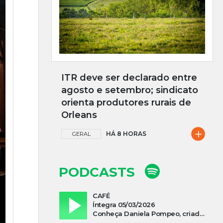
ITR deve ser declarado entre
agosto e setembro; sindicato
orienta produtores rurais de
Orleans
+
HÁ 8 HORAS
GERAL
PODCASTS
CAFÉ
Íntegra 05/03/2026
Conheça Daniela Pompeo, criadora do podcast “Vivi e Aprendi”, que estreia neste sábado