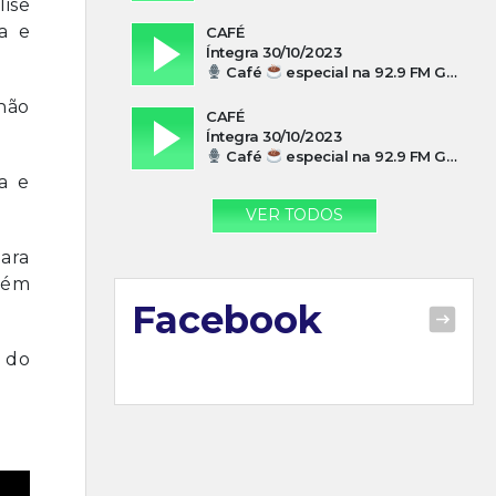
ise
a e
CAFÉ
Íntegra 30/10/2023
Café
especial na 92.9 FM Guarujá com Silvio Machado
não
CAFÉ
Íntegra 30/10/2023
Café
especial na 92.9 FM Guarujá com Paulo Cesar Leandres
a e
VER TODOS
ara
bém
Facebook
a do