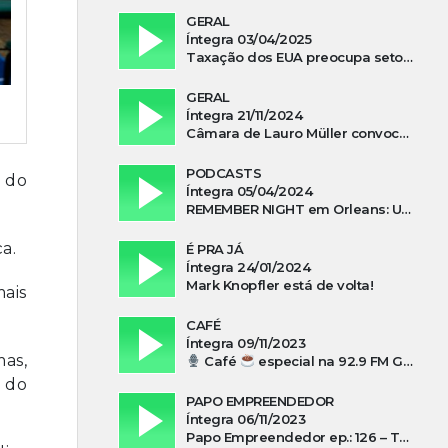
GERAL
Íntegra 03/04/2025
Taxação dos EUA preocupa setor madeireiro de SC
GERAL
Íntegra 21/11/2024
Câmara de Lauro Müller convoca prefeita para esclarecer falta d’água no Guatá
PODCASTS
 do
Íntegra 05/04/2024
REMEMBER NIGHT em Orleans: Uma noite de tributo ao ABBA e aos anos 80
a.
É PRA JÁ
Íntegra 24/01/2024
Mark Knopfler está de volta!
ais
CAFÉ
Íntegra 09/11/2023
as,
Café
especial na 92.9 FM Guarujá com Kuki Savi Mondo
s do
PAPO EMPREENDEDOR
Íntegra 06/11/2023
Papo Empreendedor ep.: 126 – Thayni Librelato Sérgio Rodrigues Alves, Isadora Arns, Lilian Guthron Koslowski e Edio Kunhasky Junior sobre “O poder do associativismo na promoção de oportunidades”