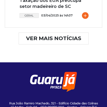
Taxação dos EUA preocupa
setor madeireiro de SC
+
03/04/2025 às 14h37
GERAL
VER MAIS NOTÍCIAS
Rua João Ramiro Machado, 321 - Edifício Cidade das Colinas
4º Andar - Sala 06 - CEP 88870.000 - Centro - Orleans/SC