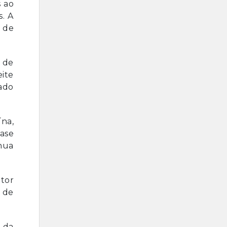
 ao
s. A
 de
 de
ite
ado
ína,
uase
nua
tor
o de
 da