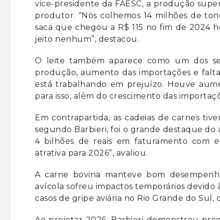
vice-presidente da FAESC, a produção supe
produtor. “Nós colhemos 14 milhões de tone
saca que chegou a R$ 115 no fim de 2024 h
jeito nenhum”, destacou.
O leite também aparece como um dos set
produção, aumento das importações e falta
está trabalhando em prejuízo. Houve aum
para isso, além do crescimento das importaçõ
Em contrapartida, as cadeias de carnes tiv
segundo Barbieri, foi o grande destaque do 
4 bilhões de reais em faturamento com ex
atrativa para 2026”, avaliou.
A carne bovina manteve bom desempenho
avícola sofreu impactos temporários devido
casos de gripe aviária no Rio Grande do Sul
Ao projetar 2026, Barbieri demonstrou pre