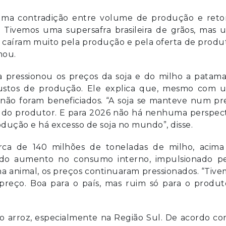
 uma contradição entre volume de produção e reto
il. Tivemos uma supersafra brasileira de grãos, mas
 caíram muito pela produção e pela oferta de produ
mou.
ta pressionou os preços da soja e do milho a patam
s custos de produção. Ele explica que, mesmo com 
não foram beneficiados. “A soja se manteve num pr
 do produtor. E para 2026 não há nenhuma perspect
odução e há excesso de soja no mundo”, disse.
erca de 140 milhões de toneladas de milho, acima
ar do aumento no consumo interno, impulsionado pe
na animal, os preços continuaram pressionados. “Tiv
reço. Boa para o país, mas ruim só para o produto
 arroz, especialmente na Região Sul. De acordo co