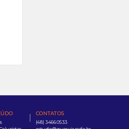
EÚDO
CONTATOS
s
(48) 3466.0533