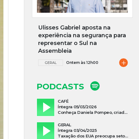
Ulisses Gabriel aposta na
experiência na segurança para
representar o Sul na
Assembleia
+
Ontem às 12h00
GERAL
PODCASTS
CAFÉ
Íntegra 05/03/2026
Conheça Daniela Pompeo, criadora do podcast “Vivi e Aprendi”, que estreia neste sábado
GERAL
Íntegra 03/04/2025
Taxação dos EUA preocupa setor madeireiro de SC