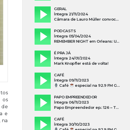
GERAL
Íntegra 21/11/2024
Câmara de Lauro Müller convoca prefeita para esclarecer falta d’água no Guatá
PODCASTS
Íntegra 05/04/2024
REMEMBER NIGHT em Orleans: Uma noite de tributo ao ABBA e aos anos 80
É PRA JÁ
Íntegra 24/01/2024
Mark Knopfler está de volta!
CAFÉ
Íntegra 09/11/2023
Café
especial na 92.9 FM Guarujá com Kuki Savi Mondo
tos
PAPO EMPREENDEDOR
 os
Íntegra 06/11/2023
 de
Papo Empreendedor ep.: 126 – Thayni Librelato Sérgio Rodrigues Alves, Isadora Arns, Lilian Guthron Koslowski e Edio Kunhasky Junior sobre “O poder do associativismo na promoção de oportunidades”
ra e
CAFÉ
, na
Íntegra 30/10/2023
Café
especial na 92.9 FM Guarujá com Silvio Machado