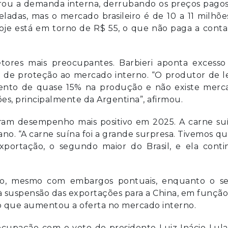
rou a demanda interna, derrubando os preços pagos
ladas, mas o mercado brasileiro é de 10 a 11 milhõe
oje está em torno de R$ 55, o que não paga a conta
ores mais preocupantes. Barbieri aponta excesso
 de proteção ao mercado interno. “O produtor de le
ento de quase 15% na produção e não existe merc
es, principalmente da Argentina”, afirmou.
eram desempenho mais positivo em 2025. A carne su
ano. “A carne suína foi a grande surpresa. Tivemos q
portação, o segundo maior do Brasil, e ela conti
, mesmo com embargos pontuais, enquanto o se
 à suspensão das exportações para a China, em funçã
, o que aumentou a oferta no mercado interno.
ocupação com o veto do presidente Luiz Inácio Lula