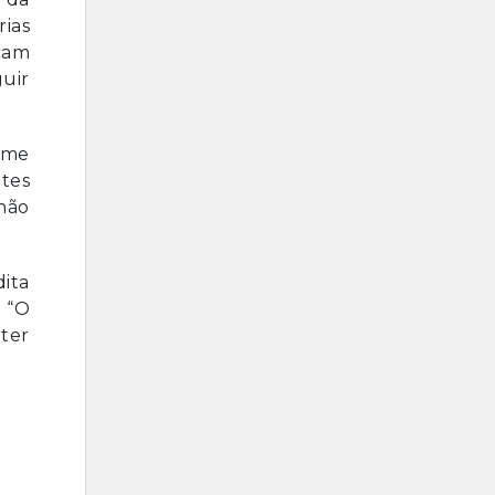
ias
icam
uir
rme
tes
 não
dita
. “O
ter