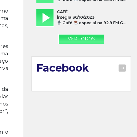
rno
CAFÉ
Íntegra 30/10/2023
 uma
Café
especial na 92.9 FM Guarujá com Paulo Cesar Leandres
tos,
VER TODOS
ares
uma
eço
Facebook
iva
 da
las
emos
r”,
m o